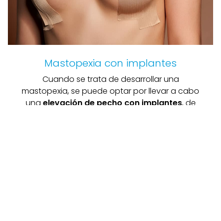
Mastopexia con implantes
Cuando se trata de desarrollar una
mastopexia, se puede optar por llevar a cabo
una
elevación de pecho con implantes
, de
manera que, además de conseguir una
reposición del pecho caído, también se
realiza una recolocación y aumento del
volumen del mismo.
Esta cirugía estética se hace para conseguir
una figura más armoniosa
, terminando con
los problemas de confianza y seguridad en sí
misma que pueda tener la paciente de cara a
su figura.