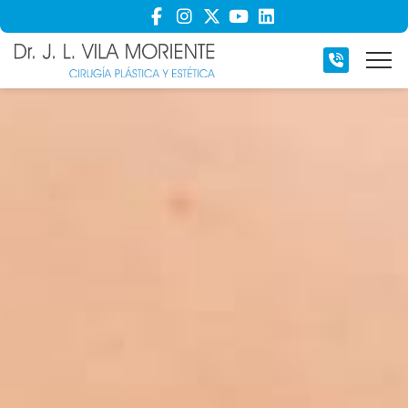
INICIO
SOBRE MÍ
PREGUNTAS FRECUENTES
ACTUALIDAD
CONTACTO
Cirugía de la cara
Expertos en cirugía estética de la cara
Cirugía de mamas
Expertos en cirugía estética de las mamas
Cirugía de abdomen