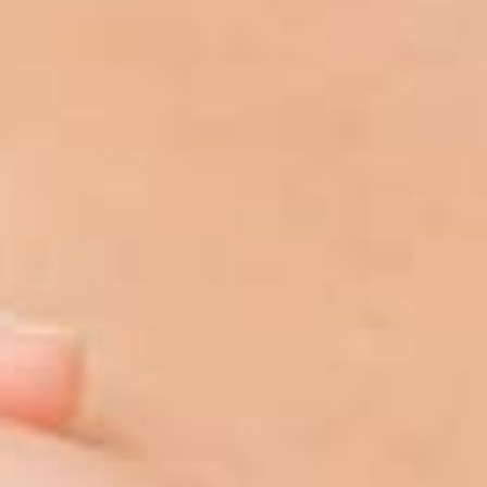
Expertos en cirugía estética del abdomen
SANTIAGO
981 580 792