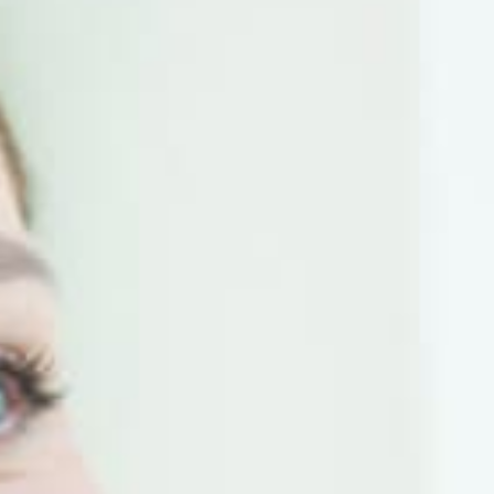
Expertos en cirugía estética del abdomen
SANTIAGO
981 580 792