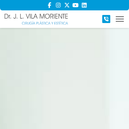
INICIO
SOBRE MÍ
PREGUNTAS FRECUENTES
ACTUALIDAD
CONTACTO
Cirugía de la cara
Expertos en cirugía estética de la cara
Cirugía de mamas
Expertos en cirugía estética de las mamas
Cirugía de abdomen