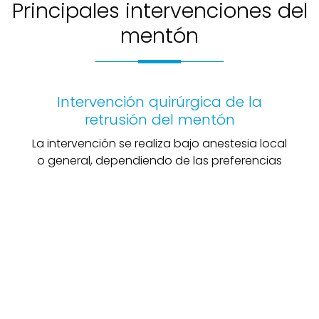
Principales intervenciones del
mentón
Intervención quirúrgica de la
retrusión del mentón
La intervención se realiza bajo anestesia local
o general, dependiendo de las preferencias
del paciente y el consejo del
cirujano plástico
y de si se trata de una intervención aislada o
formando parte de un conjunto más amplio.
El
cirujano plástico
realiza una incisión en el
surco existente entre el labio inferior y las
encías. A partir de allí crea una cavidad en la
parte baja anterior del mentón que alojará la
prótesis de silicona. La cicatriz, al quedar