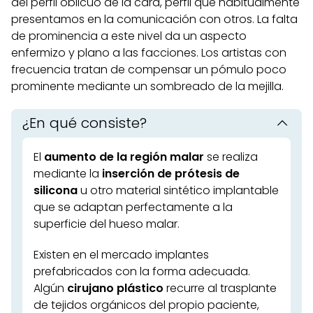
del perfil oblicuo de la cara, perfil que habitualmente
Perfil facial
presentamos en la comunicación con otros. La falta
de prominencia a este nivel da un aspecto
Hilos tensores
enfermizo y plano a las facciones. Los artistas con
frecuencia tratan de compensar un pómulo poco
Ácido hialurónico
prominente mediante un sombreado de la mejilla.
¿En qué consiste?
El
aumento de la región malar
se realiza
mediante la
inserción de prótesis de
silicona
u otro material sintético implantable
que se adaptan perfectamente a la
superficie del hueso malar.
Existen en el mercado implantes
prefabricados con la forma adecuada.
Algún
cirujano plástico
recurre al trasplante
de tejidos orgánicos del propio paciente,