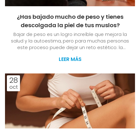
¿Has bajado mucho de peso y tienes
descolgada la piel de tus muslos?
Bajar de peso es un logro increíble que mejora la
salud y la autoestima, pero para muchas personas
este proceso puede dejar un reto estético: la
flacidez en la piel, especialmente en áreas como los
LEER MÁS
muslos. Si has perdido una cantidad considerable
de peso y te preocupa la piel descolgada en esta
zona, no estás solo. Es un problema común después
28
de pérdidas significativas de peso, y,
oct
afortunadamente, existen soluciones efectivas para
recuperar la firmeza y definir la figura. En Clínica Dr. J.
L. ...