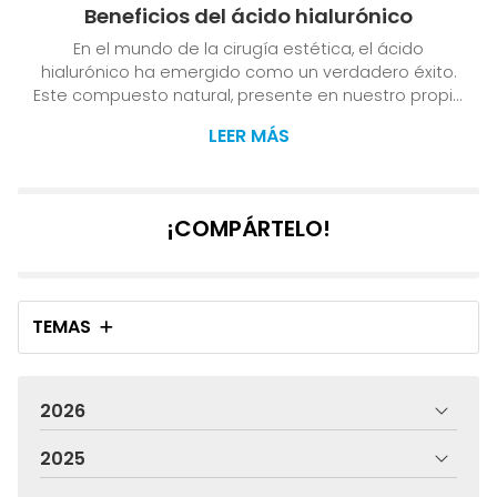
Beneficios del ácido hialurónico
En el mundo de la cirugía estética, el ácido
hialurónico ha emergido como un verdadero éxito.
Este compuesto natural, presente en nuestro propio
organismo, se ha convertido en un aliado
LEER MÁS
imprescindible para lograr resultados
rejuvenecedores y naturales en procedimientos
faciales. En la Clínica del Dr. J. L. Vila Moriente, centro
de cirugía estética en Santiago de Compostela y
¡COMPÁRTELO!
Pontevedra, hemos visto cómo el ácido hialurónico
ha transformado la forma en que abordamos las
intervenciones faciales. A...
TEMAS
2026
2025