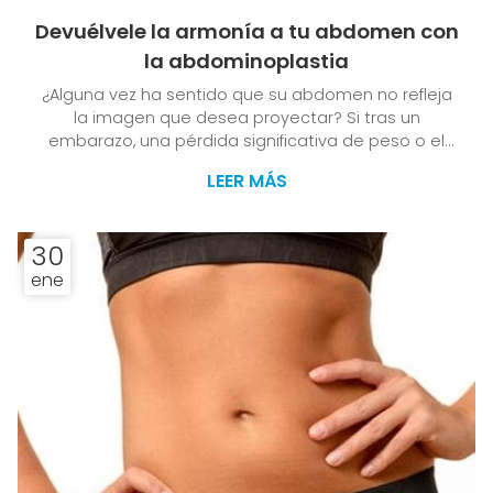
Devuélvele la armonía a tu abdomen con
la abdominoplastia
¿Alguna vez ha sentido que su abdomen no refleja
la imagen que desea proyectar? Si tras un
embarazo, una pérdida significativa de peso o el
paso del tiempo su abdomen ha perdido firmeza y
LEER MÁS
armonía, en la Clínica Dr. Vila Moriente, su clínica de
cirugía estética en Santiago, tenemos la solución
perfecta: la abdominoplastia. Este procedimiento
30
no solo transforma físicamente, sino que también
ene
impacta profundamente en la autoestima de
quienes lo eligen. Si quiere conocer más detalles al
respecto, los...