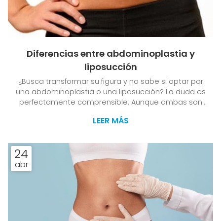
Diferencias entre abdominoplastia y
liposucción
¿Busca transformar su figura y no sabe si optar por
una abdominoplastia o una liposucción? La duda es
perfectamente comprensible. Aunque ambas son
intervenciones quirúrgicas dirigidas a mejorar la
LEER MÁS
apariencia del abdomen, tienen objetivos, técnicas
y resultados diferentes. Para que conozca las
diferencias y, en última instancia, saber cuál es
24
realmente la intervención que precisa, desde la
abr
Clínica Dr. J. L. Vila Moriente, su clínica de cirugía
estética en Santiago especializada en abdomen, le
res...