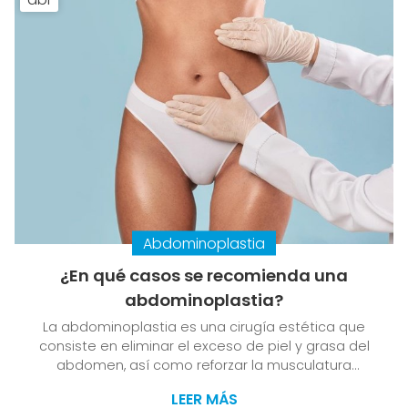
Abdominoplastia
¿En qué casos se recomienda una
abdominoplastia?
La abdominoplastia es una cirugía estética que
consiste en eliminar el exceso de piel y grasa del
abdomen, así como reforzar la musculatura
abdominal. Esta intervención puede mejorar el
LEER MÁS
aspecto y la autoestima de las personas que