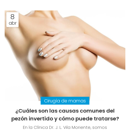
tienen un abdomen flácido, caído o abultado
debido a factores como el embarazo, la obesidad,
8
el envejecimiento o la pérdida de peso. ¿Quiere
abr
saber más detalles al respecto? No se pierda lo
que contamos en este artículo desde la Clínica Dr.
J. L. Vila Moriente, clínica d...
Cirugía de mamas
¿Cuáles son las causas comunes del
pezón invertido y cómo puede tratarse?
En la Clínica Dr. J. L. Vila Moriente, somos