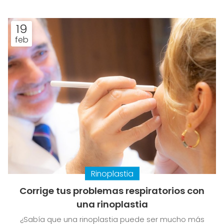
cirugía estética en Santiago, tenemos la solución
perfecta: la abdominoplastia. Este procedimiento
19
no solo transforma físicamente, sino que también
feb
impacta profundamente en la autoestima de
quienes lo eligen. Si quiere conocer más detalles al
respecto, los...
Rinoplastia
Corrige tus problemas respiratorios con
una rinoplastia
¿Sabía que una rinoplastia puede ser mucho más