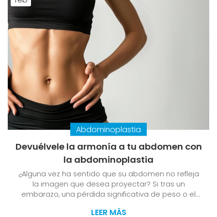
Abdominoplastia
Devuélvele la armonía a tu abdomen con
la abdominoplastia
¿Alguna vez ha sentido que su abdomen no refleja
la imagen que desea proyectar? Si tras un
embarazo, una pérdida significativa de peso o el
paso del tiempo su abdomen ha perdido firmeza y
LEER MÁS
armonía, en la Clínica Dr. Vila Moriente, su clínica de