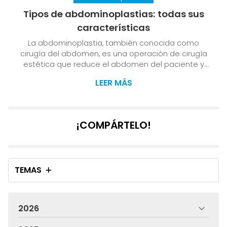
Tipos de abdominoplastias: todas sus
características
La abdominoplastia, también conocida como
cirugía del abdomen, es una operación de cirugía
estética que reduce el abdomen del paciente y
corrige las deformaciones inestéticas producidas
LEER MÁS
por la obesidad localizada tras los embarazos o por
la presencia de cicatrices abdominales. En esta
nueva entrada del blog vamos a hablar de los tipos
de abdominoplastias que llevamos a cabo en
¡COMPÁRTELO!
nuestra clínica de cirugía plástica en Santiago o
Pontevedra y las características de las mismas: Con
reposición del...
TEMAS
2026