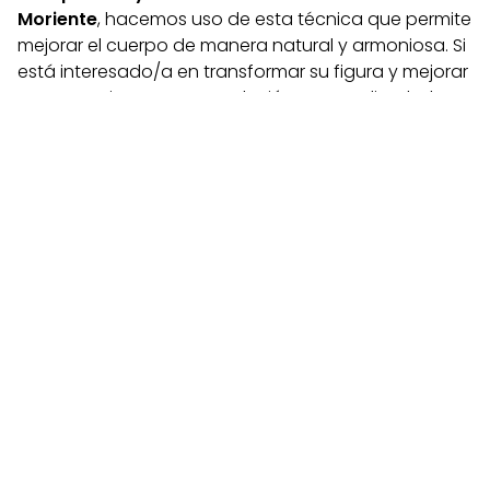
Moriente
, hacemos uso de esta técnica que permite
mejorar el cuerpo de manera natural y armoniosa. Si
está interesado/a en transformar su figura y mejorar
su autoestima con una solución personalizada, le
invitamos a explorar el lipofilling con nuestro equipo
experto. Contáctenos para programar una consulta
y descubrir cómo podemos ayudarle a alcanzar sus
objetivos estéticos de manera segura y efectiva.
Noticias relacionadas
30
27
abr
jul