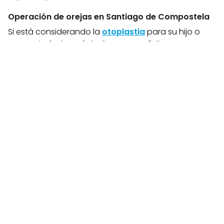
Operación de orejas en Santiago de Compostela
Si está considerando la
otoplastia
para su hijo o
para usted mismo, le invitamos a solicitar una
consulta informativa gratuita
en nuestra
clínica
de cirugía plástica en Santiago
. El
Dr. J. L. Vila
Moriente
es una eminencia del sector. ¡Póngase en
las mejores manos!
Noticias relacionadas
19
12
sep
nov